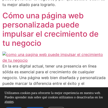
tu mejor aliado para lograrlo.
Cómo una página web
personalizada puede
impulsar el crecimiento de
tu negocio
En la era digital actual, tener una presencia en línea
sólida es esencial para el crecimiento de cualquier
negocio. Una página web bien diseñada y personalizada
puede marcar la diferencia entre el éxito y el
estancamiento. En este sentido, somos la solución
Utilizamos cookies para ofrecerte la mejor experiencia en nuestra web.
perfecta para aquellos que buscan expandir su alcance
Puedes aprender más sobre qué cookies utilizamos o desactivarlas en los
en Internet. Descubre cómo una página web a medida
ajustes
.
puede potenciar tu negocio, y por qué Estudio Cubix es